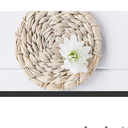
コ
ン
テ
ン
ツ
に
ス
キ
ッ
プ