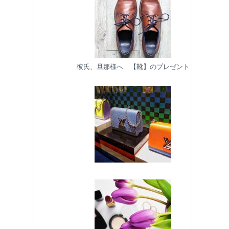
彼氏、旦那様へ 【靴】のプレゼント