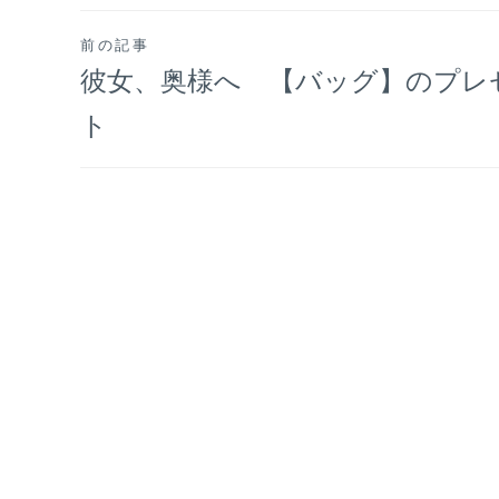
投
前の記事
彼女、奥様へ 【バッグ】のプレ
稿
ト
ナ
ビ
ゲ
ー
シ
ョ
ン