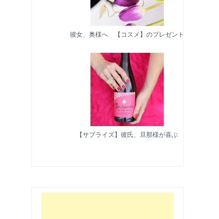
彼女、奥様へ 【コスメ】のプレゼント
【サプライズ】彼氏、旦那様が喜ぶ