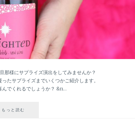
旦那様にサプライズ演出をしてみませんか？
凝ったサプライズまでいくつかご紹介します。
んでくれるでしょうか？ &n…
彼
もっと読む
氏、
旦
那