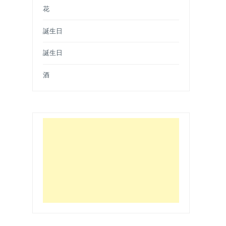
花
誕生日
誕生日
酒