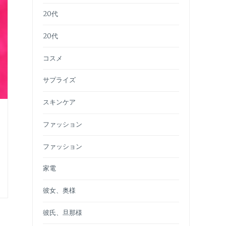
20代
20代
コスメ
サプライズ
スキンケア
ファッション
ファッション
家電
彼女、奥様
彼氏、旦那様