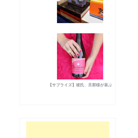
【サプライズ】彼氏、旦那様が喜ぶ