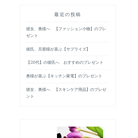
最近の投稿
彼女、奥様へ 【ファッション小物】のプレ
ゼント
彼氏、旦那様が喜ぶ【サプライズ】
【20代】の彼氏へ おすすめのプレゼント
奥様が喜ぶ【キッチン家電】のプレゼント
彼女、奥様へ 【スキンケア用品】のプレゼ
ント