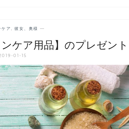
ンケア
,
彼女、奥様
—
キンケア用品】のプレゼント
2019-01-15