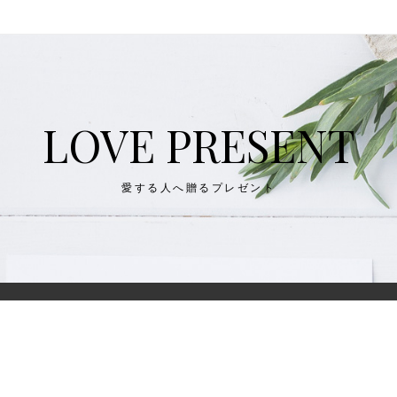
LOVE PRESENT
愛する人へ贈るプレゼント