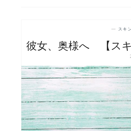
—
スキ
彼女、奥様へ 【ス